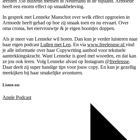
leefden 358 duizend mensen in Nederland in de bijstand. Armoede
heeft een enorm effect op smaakbeleving.
In gesprek met Lenneke Manschot over welk effect opgroeien in
Armoede heeft gehad op hoe zij smaak toen en nu ervaart. Over
oma croma, het eiervrouwtje & je eigen boontjes doppen.
Als je meer van Lenneke wil horen. Dan kun je verder luisteren naar
haar eigen podcast
Lullen met Len
. En via
www.freelennse.nl
vind
je alle informatie over haar Copywriting aanbod voor tekstuele
aantrekkingskracht. Want Lenneke is goed met woorden, en dat kan
ze jou ook leren. Volg Lenneke alvast op Instagram
@freelensse
.
Daar deelt zij super handige tips voor jouw copy. En kun je gezellig
meekijken bij haar smakelijke avonturen.
Listen on:
Apple Podcast