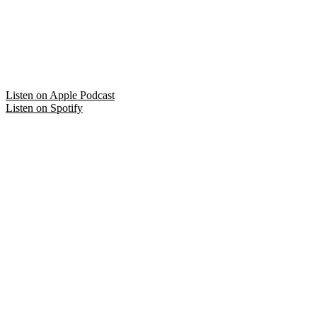
De bijsmaak van armoede –
Lenneke Manschot
Listen on
Apple Podcast
Listen on
Spotify